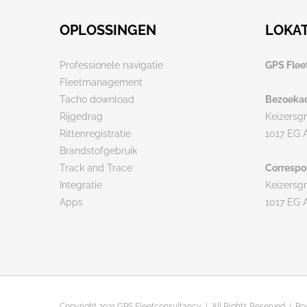
OPLOSSINGEN
LOKAT
Professionele navigatie
GPS Flee
Fleetmanagement
Tacho download
Bezoekad
Rijgedrag
Keizersg
Rittenregistratie
1017 EG
Brandstofgebruik
Track and Trace
Correspo
Integratie
Keizersg
Apps
1017 EG
Copyright 2021 GPS Fleetconsultancy | All Rights Reserved | P