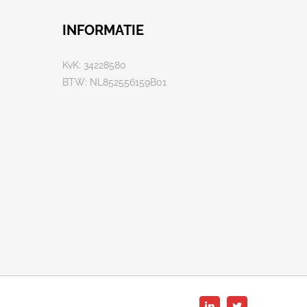
INFORMATIE
KvK: 34228580
BTW: NL852556159B01
LinkedIn
Twitter