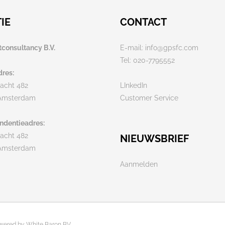
IE
CONTACT
tconsultancy B.V.
E-mail:
info@gpsfc.com
Tel: 020-7795552
res:
racht 482
LInkedIn
 Amsterdam
Customer Service
ndentieadres:
racht 482
NIEUWSBRIEF
 Amsterdam
Aanmelden
owered by
White Baron BV